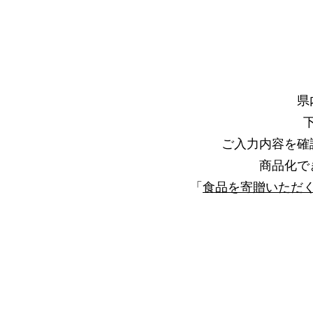
​
ご入力内容を確
商品化で
「
食品を寄贈いただ