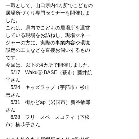
一環として、山口県内4カ所でこどもの
居場所づくり専門セミナーを開催しま
した。
これは、県内でこどもの居場所を運営
している現場をお訪ねし、現場マネー
ジャーの方に、実際の事業内容や環境
設定の工夫などを直接お伺いするもの
です。
今回は、以下の4カ所で開催しました。
　5/17　Waku② BASE（萩市）藤井航
平さん
　5/24　キッズラップ（宇部市）杉山
恵さん
　5/31　街かどap（岩国市）新谷敏郎
さん
　6/28　フリースペースコティ（下松
市）楠恭子さん