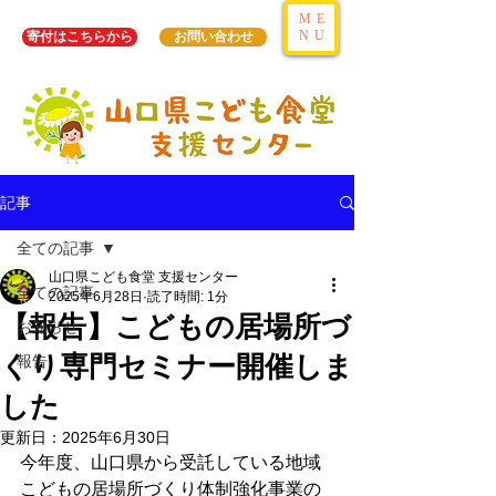
ME
NU
寄付はこちらから
お問い合わせ
記事
全ての記事
山口県こども食堂 支援センター
全ての記事
2025年6月28日
読了時間: 1分
【報告】こどもの居場所づ
お知らせ
くり専門セミナー開催しま
報告
した
更新日：
2025年6月30日
今年度、山口県から受託している地域
こどもの居場所づくり体制強化事業の